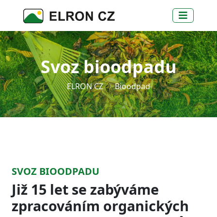
Svoz bioodpadu
ELRON CZ
Bioodpad
SVOZ BIOODPADU
Již 15 let se zabýváme
zpracováním organických