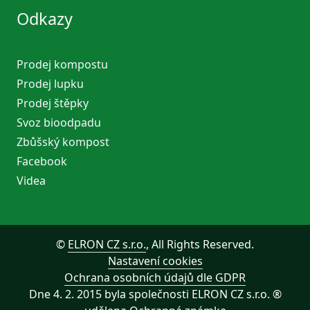
Odkazy
Prodej kompostu
Prodej lupku
Prodej štěpky
Svoz bioodpadu
Zbůšský kompost
Facebook
Videa
©
ELRON CZ s.r.o.
, All Rights Reserved.
Nastavení cookies
Ochrana osobních údajů dle GDPR
Dne 4. 2. 2015 byla společnosti ELRON CZ s.r.o. ®